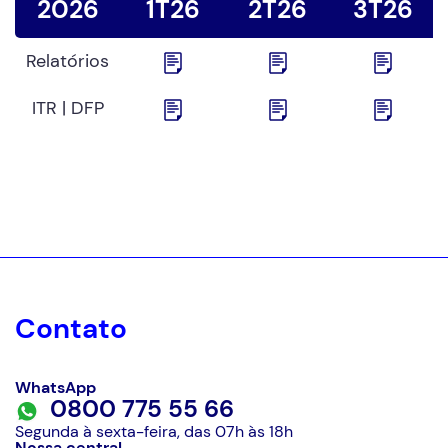
2026
1T26
2T26
3T26
Relatórios
ITR | DFP
Contato
WhatsApp
0800 775 55 66
Segunda à sexta-feira, das 07h às 18h
Nossa central